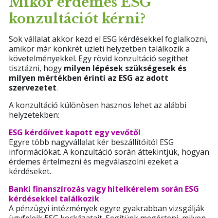
Mikor érdemes ESG
konzultációt kérni?
Sok vállalat akkor kezd el ESG kérdésekkel foglalkozni,
amikor már konkrét üzleti helyzetben találkozik a
követelményekkel. Egy rövid konzultáció segíthet
tisztázni, hogy
milyen lépések szükségesek és
milyen mértékben érinti az ESG az adott
szervezetet
.
A konzultáció különösen hasznos lehet az alábbi
helyzetekben:
ESG kérdőívet kapott egy vevőtől
Egyre több nagyvállalat kér beszállítóitól ESG
információkat. A konzultáció során áttekintjük, hogyan
érdemes értelmezni és megválaszolni ezeket a
kérdéseket.
Banki finanszírozás vagy hitelkérelem során ESG
kérdésekkel találkozik
A pénzügyi intézmények egyre gyakrabban vizsgálják
ügyfeleik ESG kockázatait. Segítünk megérteni, milyen