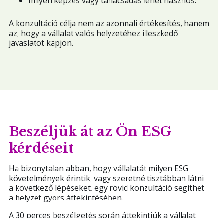
milyen képzés vagy tanácsadás lehet hasznos.
A konzultáció célja nem az azonnali értékesítés, hanem
az, hogy a vállalat valós helyzetéhez illeszkedő
javaslatot kapjon.
Beszéljük át az Ön ESG
kérdéseit
Ha bizonytalan abban, hogy vállalatát milyen ESG
követelmények érintik, vagy szeretné tisztábban látni
a következő lépéseket, egy rövid konzultáció segíthet
a helyzet gyors áttekintésében.
A 30 perces beszélgetés során áttekintjük a vállalat