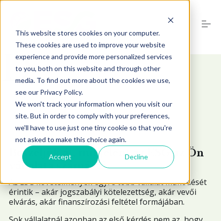
S
k
i
This website stores cookies on your computer.
p
t
t
These cookies are used to improve your website
n
e
o
m
experience and provide more personalized services
Szolgáltatások
j
í
D
c
to you, both on this website and through other
o
media. To find out more about the cookies we use,
n
see our Privacy Policy.
t
Képzések
e
We won't track your information when you visit our
n
site. But in order to comply with your preferences,
t
we'll have to use just one tiny cookie so that you're
ESG blog
not asked to make this choice again.
Beszéljük át, mit jelent az ESG az Ön
Accept
Decline
Rólunk
vállalata számára?
Az ESG követelmények egyre több vállalat működését
érintik – akár jogszabályi kötelezettség, akár vevői
Kapcsolat
elvárás, akár finanszírozási feltétel formájában.
Sok vállalatnál azonban az első kérdés nem az, hogy