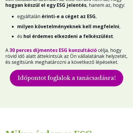
hogyan készül el egy ESG jelentés
, hanem az, hogy:
Ajánlatkérés
egyáltalán
érinti-e a céget az ESG
,
milyen követelményeknek kell megfelelni
,
Ez egy automatikus javaslat funkcióval rendelke
és
hol érdemes elkezdeni a felkészülést
.
Nincs javaslat, mert üres a keresőmező.
A
30 perces díjmentes ESG konzultáció
célja, hogy
rövid idő alatt áttekintsük az Ön vállalatának helyzetét,
és segítsünk meghatározni a következő lépéseket.
Időpontot foglalok a tanácsadásra!