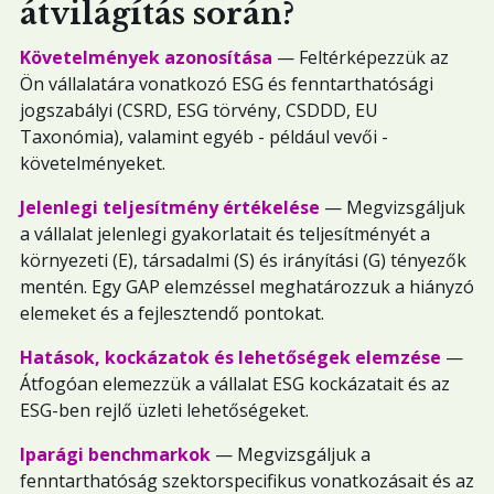
átvilágítás során?
Követelmények azonosítása
— Feltérképezzük az
Ön vállalatára vonatkozó ESG és fenntarthatósági
jogszabályi (CSRD, ESG törvény, CSDDD, EU
Taxonómia), valamint egyéb - például vevői -
követelményeket.
Jelenlegi teljesítmény értékelése
— Megvizsgáljuk
a vállalat jelenlegi gyakorlatait és teljesítményét a
környezeti (E), társadalmi (S) és irányítási (G) tényezők
mentén. Egy GAP elemzéssel meghatározzuk a hiányzó
elemeket és a fejlesztendő pontokat.
Hatások, kockázatok és lehetőségek elemzése
—
Átfogóan elemezzük a vállalat ESG kockázatait és az
ESG-ben rejlő üzleti lehetőségeket.
Iparági benchmarkok
— Megvizsgáljuk a
fenntarthatóság szektorspecifikus vonatkozásait és az