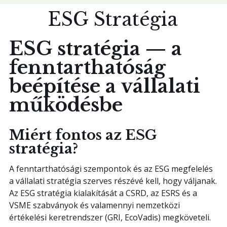
E
S
G
S
t
r
a
t
é
g
i
a
ESG stratégia — a
fenntarthatóság
beépítése a vállalati
működésbe
Miért fontos az ESG
stratégia?
A fenntarthatósági szempontok és az ESG megfelelés
a vállalati stratégia szerves részévé kell, hogy váljanak.
Az ESG stratégia kialakítását a CSRD, az ESRS és a
VSME szabványok és valamennyi nemzetközi
értékelési keretrendszer (GRI, EcoVadis) megköveteli.