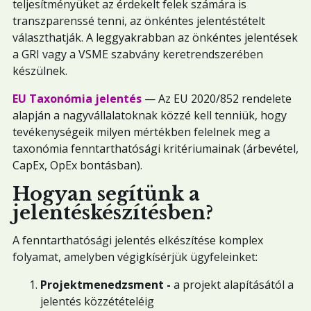
teljesítményüket az érdekelt felek számára is
transzparenssé tenni, az önkéntes jelentéstételt
választhatják. A leggyakrabban az önkéntes jelentések
a GRI vagy a VSME szabvány keretrendszerében
készülnek.
EU Taxonómia jelentés
— Az EU 2020/852 rendelete
alapján a nagyvállalatoknak közzé kell tenniük, hogy
tevékenységeik milyen mértékben felelnek meg a
taxonómia fenntarthatósági kritériumainak (árbevétel,
CapEx, OpEx bontásban).
Hogyan segítünk a
jelentéskészítésben?
A fenntarthatósági jelentés elkészítése komplex
folyamat, amelyben végigkísérjük ügyfeleinket:
Projektmenedzsment -
a projekt alapításától a
jelentés közzétételéig