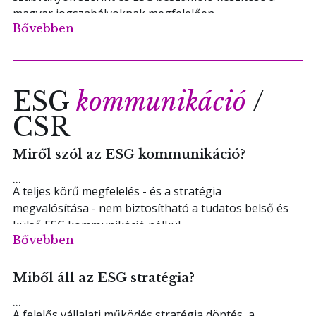
magyar jogszabályoknak megfelelően.
Bővebben
ESG
kommunikáció
/
CSR
Miről szól az ESG kommunikáció?
A teljes körű megfelelés - és a stratégia
megvalósítása - nem biztosítható a tudatos belső és
külső ESG kommunikáció nélkül.
Bővebben
Az ESG témák kommunikációs szempontjainak
támogatása az egyik szakterületünk, melynek rész a
Miből áll az ESG stratégia?
kampánystratégiák kidolgozása a fenntarthatóság
integrációjához, a fenntarthatósági jelentések
A felelős vállalati működés stratégia döntés, a