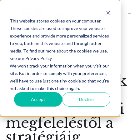
S
k
i
This website stores cookies on your computer.
p
t
These cookies are used to improve your website
o
experience and provide more personalized services
Szolgáltatások
c
to you, both on this website and through other
o
ESG
media. To find out more about the cookies we use,
n
see our Privacy Policy.
t
Képzések
szolgáltatások
e
We won't track your information when you visit our
n
site. But in order to comply with your preferences,
vállalkozásoknak
t
we'll have to use just one tiny cookie so that you're
ESG blog
not asked to make this choice again.
— a
Accept
Decline
fenntarthatósági
Rólunk
megfeleléstől a
Kapcsolat
stratégiáig