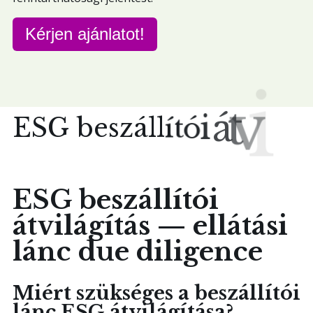
Kérjen ajánlatot!
E
S
G
b
e
s
z
á
l
l
í
t
ó
i
á
t
v
i
l
á
s
á
t
í
g
ESG beszállítói
átvilágítás — ellátási
lánc due diligence
Miért szükséges a beszállítói
lánc ESG átvilágítása?