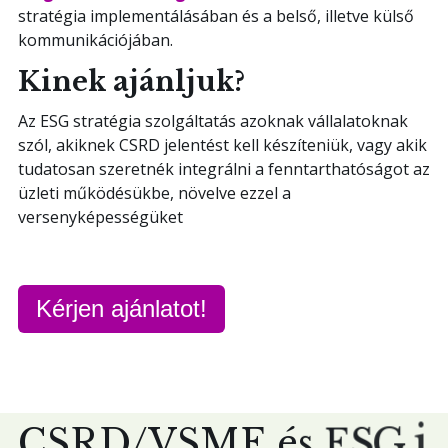
stratégia implementálásában és a belső, illetve külső
kommunikációjában.
Kinek ajánljuk?
Az ESG stratégia szolgáltatás azoknak vállalatoknak
szól, akiknek CSRD jelentést kell készíteniük, vagy akik
tudatosan szeretnék integrálni a fenntarthatóságot az
üzleti működésükbe, növelve ezzel a
versenyképességüket
Kérjen ajánlatot!
C
S
R
D
/
V
S
M
E
é
s
E
S
G
j