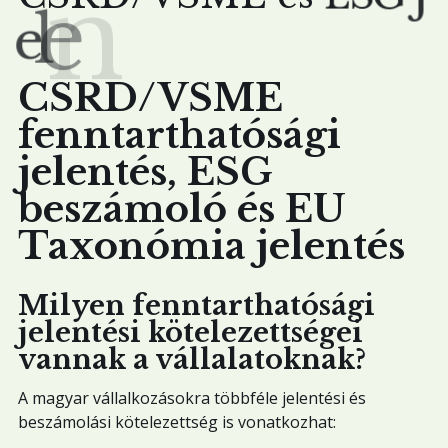
k
e
s
e
l
e
n
t
é
CSRD/VSME
fenntarthatósági
jelentés, ESG
beszámoló és EU
Taxonómia jelentés
Milyen fenntarthatósági
jelentési kötelezettségei
vannak a vállalatoknak?
A magyar vállalkozásokra többféle jelentési és
beszámolási kötelezettség is vonatkozhat: