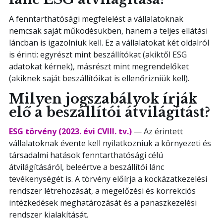
A fenntarthatósági megfelelést a vállalatoknak
nemcsak saját működésükben, hanem a teljes ellátási
láncban is igazolniuk kell. Ez a vállalatokat két oldalról
is érinti: egyrészt mint beszállítókat (akiktől ESG
adatokat kérnek), másrészt mint megrendelőket
(akiknek saját beszállítóikat is ellenőrizniük kell).
Milyen jogszabályok írják
elő a beszállítói átvilágítást?
ESG törvény (2023. évi CVIII. tv.)
— Az érintett
vállalatoknak évente kell nyilatkozniuk a környezeti és
társadalmi hatások fenntarthatósági célú
átvilágításáról, beleértve a beszállítói lánc
tevékenységét is. A törvény előírja a kockázatkezelési
rendszer létrehozását, a megelőzési és korrekciós
intézkedések meghatározását és a panaszkezelési
rendszer kialakítását.