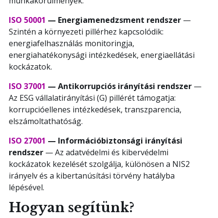
munkakörülmények.
ISO 50001
— Energiamenedzsment rendszer
—
Szintén a környezeti pillérhez kapcsolódik:
energiafelhasználás monitoringja,
energiahatékonysági intézkedések, energiaellátási
kockázatok.
ISO 37001
— Antikorrupciós irányítási rendszer
—
Az ESG vállalatirányítási (G) pillérét támogatja:
korrupcióellenes intézkedések, transzparencia,
elszámoltathatóság.
ISO 27001
— Információbiztonsági irányítási
rendszer
— Az adatvédelmi és kibervédelmi
kockázatok kezelését szolgálja, különösen a NIS2
irányelv és a kibertanúsítási törvény hatályba
lépésével.
Hogyan segítünk?