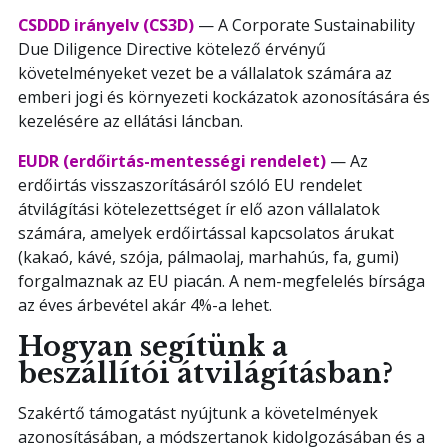
CSDDD irányelv (CS3D)
— A Corporate Sustainability
Due Diligence Directive kötelező érvényű
követelményeket vezet be a vállalatok számára az
emberi jogi és környezeti kockázatok azonosítására és
kezelésére az ellátási láncban.
EUDR (erdőirtás-mentességi rendelet)
— Az
erdőirtás visszaszorításáról szóló EU rendelet
átvilágítási kötelezettséget ír elő azon vállalatok
számára, amelyek erdőirtással kapcsolatos árukat
(kakaó, kávé, szója, pálmaolaj, marhahús, fa, gumi)
forgalmaznak az EU piacán. A nem-megfelelés bírsága
az éves árbevétel akár 4%-a lehet.
Hogyan segítünk a
beszállítói átvilágításban?
Szakértő támogatást nyújtunk a követelmények
azonosításában, a módszertanok kidolgozásában és a