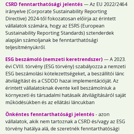
CSRD fenntarthatósági jelentés
— Az EU 2022/2464
irányelve (Corporate Sustainability Reporting
Directive) 2024-től fokozatosan előírja az érintett
vállalatok számára, hogy az ESRS (European
Sustainability Reporting Standards) sztenderdek
alapján számoljanak be fenntarthatósági
teljesítményükről.
ESG beszámoló (nemzeti keretrendszer)
— A 2023.
évi CVIII. törvény (ESG törvény) szabályozza a nemzeti
ESG beszámolási kötelezettségeket, a beszállítói lánc
átvilágítást és a CSDDD hazai implementációját. Az
érintett vállalatoknak évente kell beszámolniuk a
környezeti és társadalmi hatásaik átvilágításáról saját
működésükben és az ellátási láncukban
Önkéntes fenntarthatósági jelentés
- azon
vállalatok, akik nem tartoznak a CSRD és/vagy az ESG
törvény hatálya alá, de szeretnék fenntarthatósági