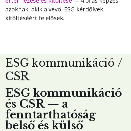
értelmezése és kitöltése
— 4 órás képzés
azoknak, akik a vevői ESG kérdőívek
kitöltéséért felelősek.
E
S
G
k
o
m
m
u
n
i
k
á
c
i
ó
/
C
S
R
ESG kommunikáció
és CSR — a
fenntarthatóság
belső és külső