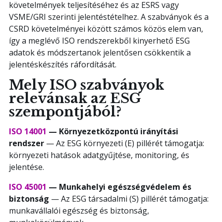
követelmények teljesítéséhez és az ESRS vagy
VSME/GRI szerinti jelentéstételhez. A szabványok és a
CSRD követelményei között számos közös elem van,
így a meglévő ISO rendszerekből kinyerhető ESG
adatok és módszertanok jelentősen csökkentik a
jelentéskészítés ráfordítását.
Mely ISO szabványok
relevánsak az ESG
szempontjából?
ISO 14001
— Környezetközpontú irányítási
rendszer
— Az ESG környezeti (E) pillérét támogatja:
környezeti hatások adatgyűjtése, monitoring, és
jelentése.
ISO 45001
— Munkahelyi egészségvédelem és
biztonság
— Az ESG társadalmi (S) pillérét támogatja:
munkavállalói egészség és biztonság,