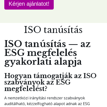
Kérjen ajánlatot!
I
S
O
t
a
n
ú
s
í
t
á
s
ISO tanúsítás — az
ESG megfelelés
gyakorlati alapja
Hogyan támogatják az ISO
szabványok az ESG
megfelelést?
A nemzetközi irányítási rendszer szabványok
auditálható, kézzelfogható alapot adnak az ESG