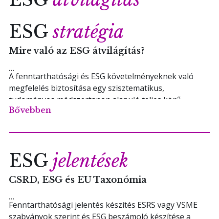
ESG
stratégia
Mire való az ESG átvilágítás?
A fenntarthatósági és ESG követelményeknek való
megfelelés biztosítása egy szisztematikus,
tudományos módszertanon alapuló teljes körű
Bővebben
átvilágítással kezdődik.
Többet szeretnék megtudni!
ESG
jelentések
CSRD, ESG és EU Taxonómia
Fenntarthatósági jelentés készítés ESRS vagy VSME
szabványok szerint és ESG beszámoló készítése a