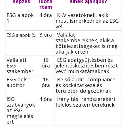
Képzés
Időta
Kinek ajánljuk?
rtam
ESG alapok
4 óra
KKV vezetőknek, akik
1.
most ismerkednek az ESG-
vel
8 óra
Vállalati
ESG alapok 2.
szakembereknek, akik a
kötelezettségeket is meg
akarják érteni
Vállalati
16
ESG adatgyűjtésben és
ESG
óra
jelentéskészítésben részt
szakember
vevő munkatársaknak
ESG belső
16
Belső audit, compliance
auditor
óra
és kockázatkezelés
területén dolgozóknak
ISO
4 óra
Irányítási rendszerekért
szabványok
felelős szakembereknek
az ESG
megfelelés
ért