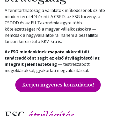
Ajánlatkérés
A fenntarthatóság a vállalatok működésének szinte
minden területét érinti. A CSRD, az ESG törvény, a
CSDDD és az EU Taxonómia egyre több
Ez egy automatikus javaslat funkcióval rendelke
kötelezettséget ró a magyar vállalkozásokra —
Nincs javaslat, mert üres a keresőmező.
nemcsak a nagyvállalatokra, hanem a beszállítói
láncon keresztül a KKV-kra is.
Az ESG mindenkinek
csapata
akkreditált
tanácsadóként segít az első átvilágítástól az
integrált jelentéstételig
— testreszabott
megoldásokkal, gyakorlati megvalósítással.
Kérjen ingyenes konzulációt!
ESG
átvilágítás